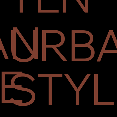
AN
URB
E
STYL