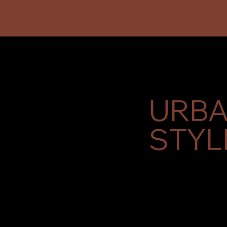
OLD SAX
URB
STYL