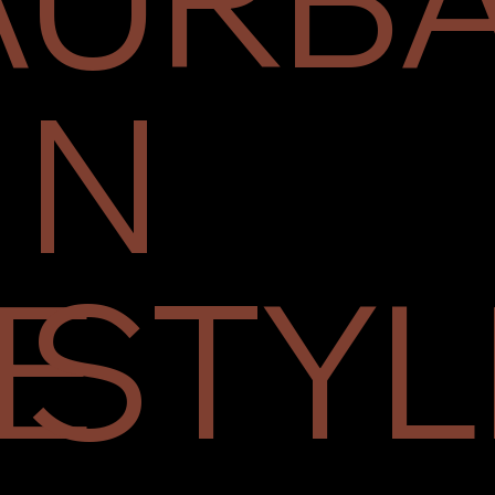
N
E
STYL