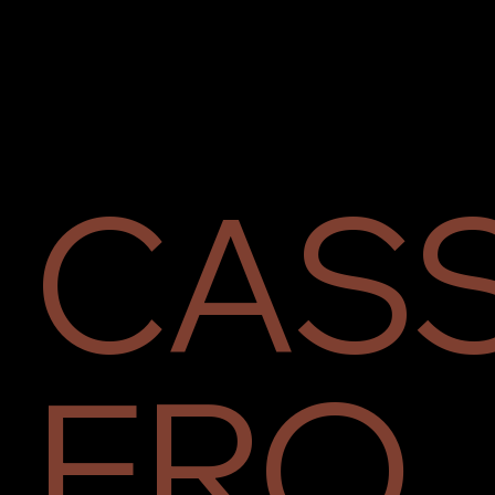
CAS
ERO