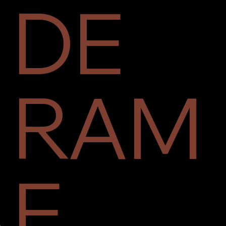
DE
RAM
E
A