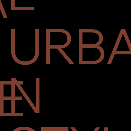
URB
N
E