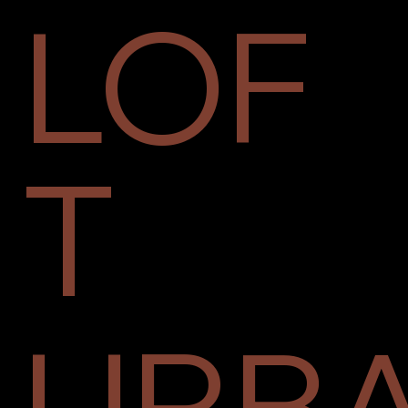
LOF
T
URB