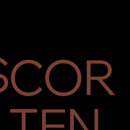
S
COR
TEN