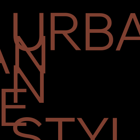
URB
AN
N
E
STYL