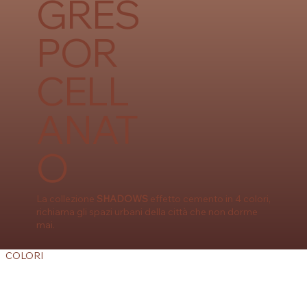
GRES
POR
CELL
ANAT
O
La collezione
SHADOWS
effetto cemento in 4 colori,
richiama gli spazi urbani della città che non dorme
mai.
COLORI