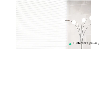
Se sei interessato al prodotto vai sulla pagina dedicata per
essere messo in contatto con i nostri
rivenditori ufficiali.