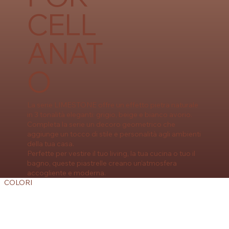
CELL
ANAT
O
La serie LIMESTONE offre un effetto pietra naturale
in 3 tonalità eleganti: grigio, beige e bianco avorio.
Completa la serie un decoro geometrico che
aggiunge un tocco di stile e personalità agli ambienti
della tua casa.
Perfette per vestire il tuo living, la tua cucina o tuo il
bagno, queste piastrelle creano un’atmosfera
accogliente e moderna.
COLORI