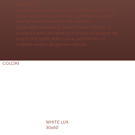
profondità.
La scelta tra struttura liscia o ondulata permette di
creare giochi di luce e ombra, conferendo un tocco
di originalità e dinamicità alla superficie.
Grazie alla versatilità di questi formati e finiture si
presta a essere utilizzata per rivestire sia le pareti del
bagno che quelle della cucina, garantendo un
risultato sempre elegante e raffinato.
COLORI
WHITE LUX
30x60