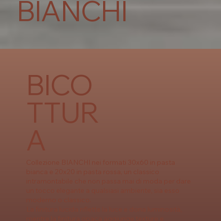
BIANCHI
BICO
TTUR
A
Collezione BIANCHI nei formati 30x60 in pasta
bianca e 20x20 in pasta rossa, un classico
intramontabile che non passa mai di moda per dare
un tocco elegante a qualsiasi ambiente, sia esso
moderno o classico.
La finitura lucida riflette la luce e dona luminosità,
mentre la finitura opaca aggiunge texture e